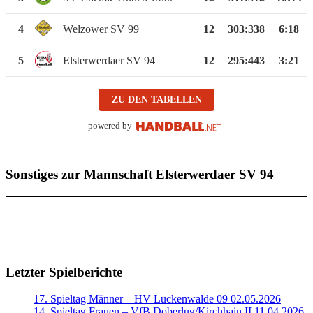
4
Welzower SV 99
12
303
:
338
6:18
5
Elsterwerdaer SV 94
12
295
:
443
3:21
ZU DEN TABELLEN
powered by
Sonstiges zur Mannschaft Elsterwerdaer SV 94
Letzter Spielberichte
17. Spieltag Männer – HV Luckenwalde 09 02.05.2026
14. Spieltag Frauen – VfB Doberlug/Kirchhain II 11.04.2026