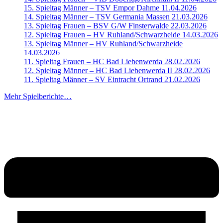
15. Spieltag Männer – TSV Empor Dahme 11.04.2026
14. Spieltag Männer – TSV Germania Massen 21.03.2026
13. Spieltag Frauen – BSV G/W Finsterwalde 22.03.2026
12. Spieltag Frauen – HV Ruhland/Schwarzheide 14.03.2026
13. Spieltag Männer – HV Ruhland/Schwarzheide
14.03.2026
11. Spieltag Frauen – HC Bad Liebenwerda 28.02.2026
12. Spieltag Männer – HC Bad Liebenwerda II 28.02.2026
11. Spieltag Männer – SV Eintracht Ortrand 21.02.2026
Mehr Spielberichte…
ZUR MANNSCHAFT
ZUR BILDERGALERIE