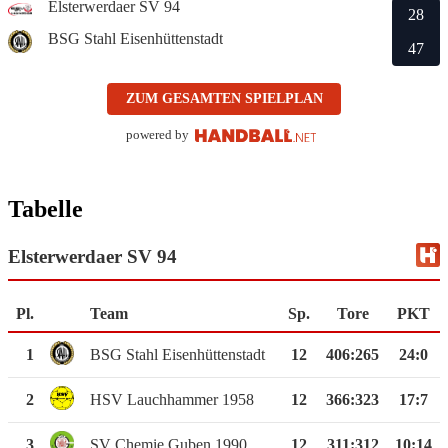
Elsterwerdaer SV 94
28
BSG Stahl Eisenhüttenstadt
47
ZUM GESAMTEN SPIELPLAN
powered by
Tabelle
Elsterwerdaer SV 94
Pl.
Team
Sp.
Tore
PKT
1
BSG Stahl Eisenhüttenstadt
12
406
:
265
24:0
2
HSV Lauchhammer 1958
12
366
:
323
17:7
3
SV Chemie Guben 1990
12
311
:
312
10:14