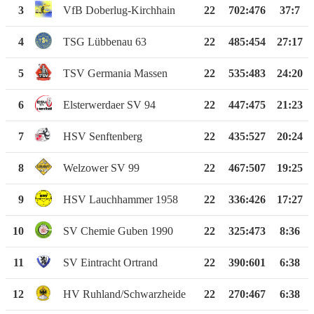
3
VfB Doberlug-Kirchhain
22
702
:
476
37:7
4
TSG Lübbenau 63
22
485
:
454
27:17
5
TSV Germania Massen
22
535
:
483
24:20
6
Elsterwerdaer SV 94
22
447
:
475
21:23
7
HSV Senftenberg
22
435
:
527
20:24
8
Welzower SV 99
22
467
:
507
19:25
9
HSV Lauchhammer 1958
22
336
:
426
17:27
10
SV Chemie Guben 1990
22
325
:
473
8:36
11
SV Eintracht Ortrand
22
390
:
601
6:38
12
HV Ruhland/Schwarzheide
22
270
:
467
6:38