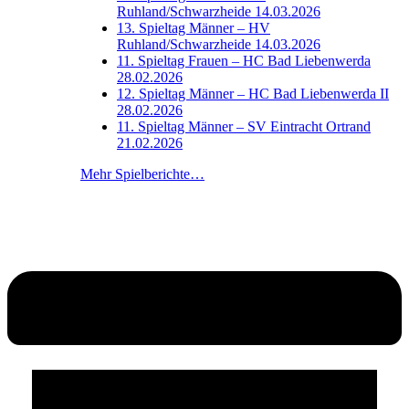
Ruhland/Schwarzheide 14.03.2026
13. Spieltag Männer – HV
Ruhland/Schwarzheide 14.03.2026
11. Spieltag Frauen – HC Bad Liebenwerda
28.02.2026
12. Spieltag Männer – HC Bad Liebenwerda II
28.02.2026
11. Spieltag Männer – SV Eintracht Ortrand
21.02.2026
Mehr Spielberichte…
ZUR
ZUR
MANNSCHAFT
BILDERGALERIE