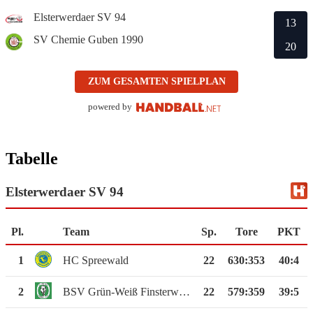
Elsterwerdaer SV 94
13
SV Chemie Guben 1990
20
ZUM GESAMTEN SPIELPLAN
powered by
Tabelle
Elsterwerdaer SV 94
Pl.
Team
Sp.
Tore
PKT
1
HC Spreewald
22
630
:
353
40:4
2
BSV Grün-Weiß Finsterwalde
22
579
:
359
39:5