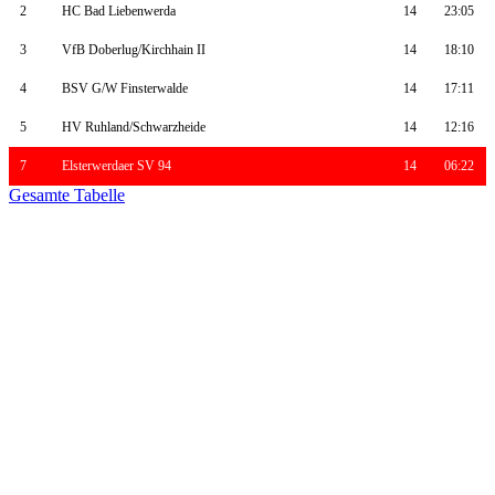
2
HC Bad Liebenwerda
14
23:05
3
VfB Doberlug/Kirchhain II
14
18:10
4
BSV G/W Finsterwalde
14
17:11
5
HV Ruhland/Schwarzheide
14
12:16
7
Elsterwerdaer SV 94
14
06:22
Gesamte Tabelle