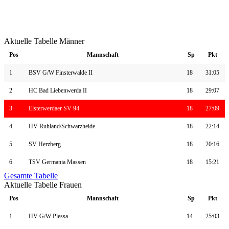
Aktuelle Tabelle Männer
Pos
Mannschaft
Sp
Pkt
1
BSV G/W Finsterwalde II
18
31:05
2
HC Bad Liebenwerda II
18
29:07
3
Elsterwerdaer SV 94
18
27:09
4
HV Ruhland/Schwarzheide
18
22:14
5
SV Herzberg
18
20:16
6
TSV Germania Massen
18
15:21
Gesamte Tabelle
Aktuelle Tabelle Frauen
Pos
Mannschaft
Sp
Pkt
1
HV G/W Plessa
14
25:03