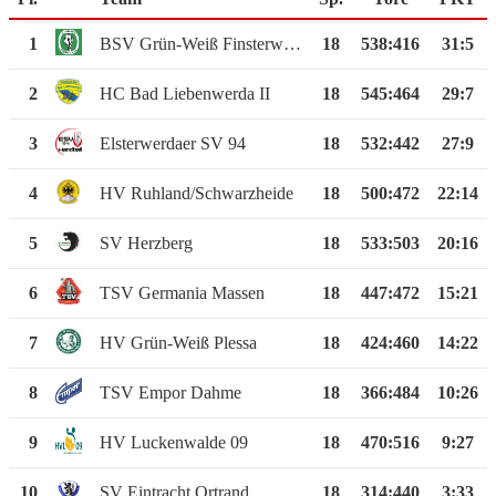
1
BSV Grün-Weiß Finsterwalde II
18
538
:
416
31:5
2
HC Bad Liebenwerda II
18
545
:
464
29:7
3
Elsterwerdaer SV 94
18
532
:
442
27:9
4
HV Ruhland/Schwarzheide
18
500
:
472
22:14
5
SV Herzberg
18
533
:
503
20:16
6
TSV Germania Massen
18
447
:
472
15:21
7
HV Grün-Weiß Plessa
18
424
:
460
14:22
8
TSV Empor Dahme
18
366
:
484
10:26
9
HV Luckenwalde 09
18
470
:
516
9:27
10
SV Eintracht Ortrand
18
314
:
440
3:33