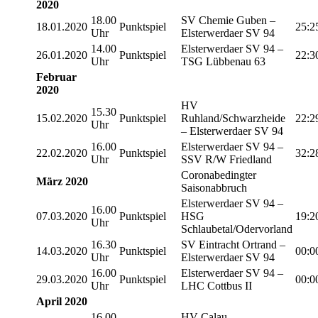
2020
18.00
SV Chemie Guben –
18.01.2020
Punktspiel
25:2
Uhr
Elsterwerdaer SV 94
14.00
Elsterwerdaer SV 94 –
26.01.2020
Punktspiel
22:3
Uhr
TSG Lübbenau 63
Februar
2020
HV
15.30
15.02.2020
Punktspiel
Ruhland/Schwarzheide
22:2
Uhr
– Elsterwerdaer SV 94
16.00
Elsterwerdaer SV 94 –
22.02.2020
Punktspiel
32:2
Uhr
SSV R/W Friedland
Coronabedingter
März 2020
Saisonabbruch
Elsterwerdaer SV 94 –
16.00
07.03.2020
Punktspiel
HSG
19:2
Uhr
Schlaubetal/Odervorland
16.30
SV Eintracht Ortrand –
14.03.2020
Punktspiel
00:0
Uhr
Elsterwerdaer SV 94
16.00
Elsterwerdaer SV 94 –
29.03.2020
Punktspiel
00:0
Uhr
LHC Cottbus II
April 2020
16.00
HV Calau –