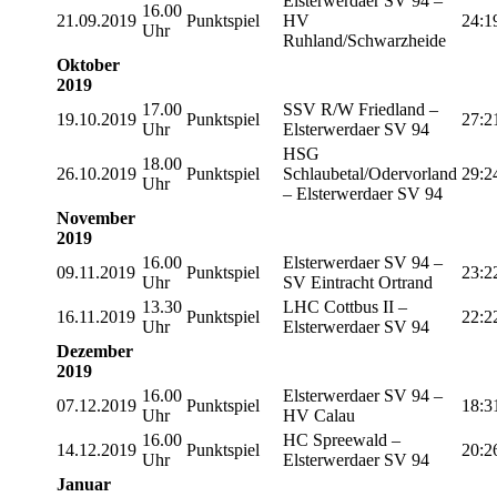
Elsterwerdaer SV 94 –
16.00
21.09.2019
Punktspiel
HV
24:1
Uhr
Ruhland/Schwarzheide
Oktober
2019
17.00
SSV R/W Friedland –
19.10.2019
Punktspiel
27:2
Uhr
Elsterwerdaer SV 94
HSG
18.00
26.10.2019
Punktspiel
Schlaubetal/Odervorland
29:2
Uhr
– Elsterwerdaer SV 94
November
2019
16.00
Elsterwerdaer SV 94 –
09.11.2019
Punktspiel
23:2
Uhr
SV Eintracht Ortrand
13.30
LHC Cottbus II –
16.11.2019
Punktspiel
22:2
Uhr
Elsterwerdaer SV 94
Dezember
2019
16.00
Elsterwerdaer SV 94 –
07.12.2019
Punktspiel
18:3
Uhr
HV Calau
16.00
HC Spreewald –
14.12.2019
Punktspiel
20:2
Uhr
Elsterwerdaer SV 94
Januar