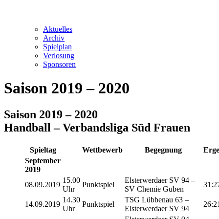
Aktuelles
Archiv
Spielplan
Verlosung
Sponsoren
Saison 2019 – 2020
Saison 2019 – 2020
Handball – Verbandsliga Süd Frauen
Spieltag
Wettbewerb
Begegnung
Erge
September
2019
15.00
Elsterwerdaer SV 94 –
08.09.2019
Punktspiel
31:2
Uhr
SV Chemie Guben
14.30
TSG Lübbenau 63 –
14.09.2019
Punktspiel
26:2
Uhr
Elsterwerdaer SV 94