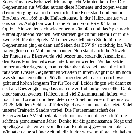
So warf man zwischenzeitlich knapp acht Minuten kein Tor. Die
Gegnerinnen aus Wildau nutzen diese Momente und zogen weiter
davon. So ging man mit einem acht Tore Rückstand und einem
Ergebnis von 16:8 in die Halbzeitpause. In der Halbzeitpause war
eins sicher. Aufgeben war für die Frauen vom ESV 94 keine
Option. Sie wollten sich wieder heran kämpfen und das Spiel noch
einmal spannend machen. Wir starteten gleich mit einem Tor in die
zweite Hälfte des Spiels. Mit einer zwei Minuten Strafe für die
Gegnerinnen ging es dann auf Seiten des ESV 94 so richtig los. Wir
trafen gleich drei Mal hintereinander. Nun stand auch die Abwehr
der Frauen aus Elsterwerda viel besser und sogar die Anspiele an
den Kreis konnten teilweise unterbunden werden. Wildau setzte
immer wieder dagegen, man merkte aber, dass bei ihnen die Luft
raus war. Unsere Gegnerinnen wussten in ihrem Angriff kaum noch
was sie machen sollten. Plötzlich merkten wir, dass da noch was
geht und holten langsam Tor für Tor auf. Leider fingen wir damit zu
spät an. Dies zeigte uns, dass man nie zu früh aufgeben sollte. Dank
einer starken zweiten Halbzeit und viel Zusammenhalt holten wir
noch fünf Tore auf und beendeten das Spiel mit einem Ergebnis von
29:26. Mit dem Schlusspfiff des Spiels war nun auch das letzte Spiel
unserer Trainerin Sandra vorbei. Die Frauenmannschaft des
Elsterwerdaer SV 94 bedankt sich nochmals recht herzlich für die
schönen gemeinsamen Jahre. Danke für die gemeinsamen Siege und
Spieltage an denen wir vor allem an Erfahrung gewonnen haben.
Wir hatten eine schöne Zeit mit dir, in der wir sehr oft gelacht haben.