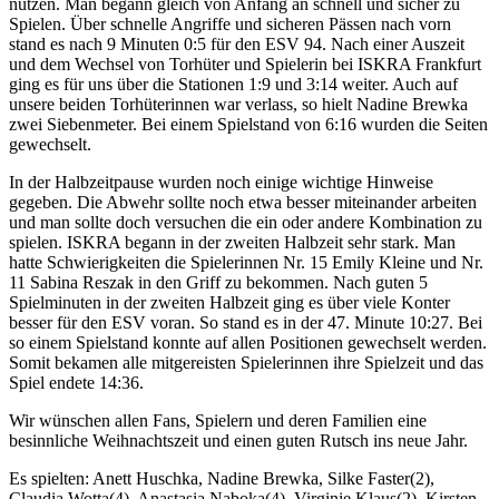
nutzen. Man begann gleich von Anfang an schnell und sicher zu
Spielen. Über schnelle Angriffe und sicheren Pässen nach vorn
stand es nach 9 Minuten 0:5 für den ESV 94. Nach einer Auszeit
und dem Wechsel von Torhüter und Spielerin bei ISKRA Frankfurt
ging es für uns über die Stationen 1:9 und 3:14 weiter. Auch auf
unsere beiden Torhüterinnen war verlass, so hielt Nadine Brewka
zwei Siebenmeter. Bei einem Spielstand von 6:16 wurden die Seiten
gewechselt.
In der Halbzeitpause wurden noch einige wichtige Hinweise
gegeben. Die Abwehr sollte noch etwa besser miteinander arbeiten
und man sollte doch versuchen die ein oder andere Kombination zu
spielen. ISKRA begann in der zweiten Halbzeit sehr stark. Man
hatte Schwierigkeiten die Spielerinnen Nr. 15 Emily Kleine und Nr.
11 Sabina Reszak in den Griff zu bekommen. Nach guten 5
Spielminuten in der zweiten Halbzeit ging es über viele Konter
besser für den ESV voran. So stand es in der 47. Minute 10:27. Bei
so einem Spielstand konnte auf allen Positionen gewechselt werden.
Somit bekamen alle mitgereisten Spielerinnen ihre Spielzeit und das
Spiel endete 14:36.
Wir wünschen allen Fans, Spielern und deren Familien eine
besinnliche Weihnachtszeit und einen guten Rutsch ins neue Jahr.
Es spielten: Anett Huschka, Nadine Brewka, Silke Faster(2),
Claudia Wotta(4), Anastasia Naboka(4), Virginie Klaus(2), Kirsten