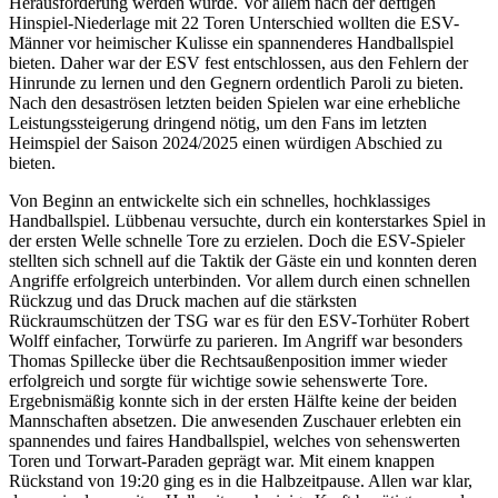
Herausforderung werden würde. Vor allem nach der deftigen
Hinspiel-Niederlage mit 22 Toren Unterschied wollten die ESV-
Männer vor heimischer Kulisse ein spannenderes Handballspiel
bieten. Daher war der ESV fest entschlossen, aus den Fehlern der
Hinrunde zu lernen und den Gegnern ordentlich Paroli zu bieten.
Nach den desaströsen letzten beiden Spielen war eine erhebliche
Leistungssteigerung dringend nötig, um den Fans im letzten
Heimspiel der Saison 2024/2025 einen würdigen Abschied zu
bieten.
Von Beginn an entwickelte sich ein schnelles, hochklassiges
Handballspiel. Lübbenau versuchte, durch ein konterstarkes Spiel in
der ersten Welle schnelle Tore zu erzielen. Doch die ESV-Spieler
stellten sich schnell auf die Taktik der Gäste ein und konnten deren
Angriffe erfolgreich unterbinden. Vor allem durch einen schnellen
Rückzug und das Druck machen auf die stärksten
Rückraumschützen der TSG war es für den ESV-Torhüter Robert
Wolff einfacher, Torwürfe zu parieren. Im Angriff war besonders
Thomas Spillecke über die Rechtsaußenposition immer wieder
erfolgreich und sorgte für wichtige sowie sehenswerte Tore.
Ergebnismäßig konnte sich in der ersten Hälfte keine der beiden
Mannschaften absetzen. Die anwesenden Zuschauer erlebten ein
spannendes und faires Handballspiel, welches von sehenswerten
Toren und Torwart-Paraden geprägt war. Mit einem knappen
Rückstand von 19:20 ging es in die Halbzeitpause. Allen war klar,