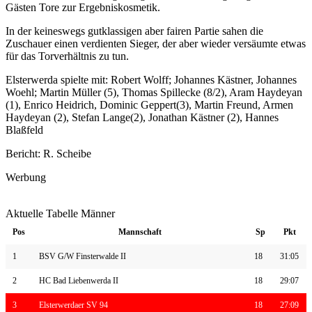
Gästen Tore zur Ergebniskosmetik.
In der keineswegs gutklassigen aber fairen Partie sahen die
Zuschauer einen verdienten Sieger, der aber wieder versäumte etwas
für das Torverhältnis zu tun.
Elsterwerda spielte mit: Robert Wolff; Johannes Kästner, Johannes
Woehl; Martin Müller (5), Thomas Spillecke (8/2), Aram Haydeyan
(1), Enrico Heidrich, Dominic Geppert(3), Martin Freund, Armen
Haydeyan (2), Stefan Lange(2), Jonathan Kästner (2), Hannes
Blaßfeld
Bericht: R. Scheibe
Werbung
Aktuelle Tabelle Männer
Pos
Mannschaft
Sp
Pkt
1
BSV G/W Finsterwalde II
18
31:05
2
HC Bad Liebenwerda II
18
29:07
3
Elsterwerdaer SV 94
18
27:09