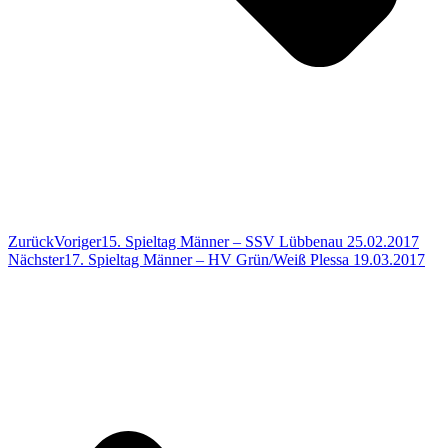
Zurück
Voriger
15. Spieltag Männer – SSV Lübbenau 25.02.2017
Nächster
17. Spieltag Männer – HV Grün/Weiß Plessa 19.03.2017