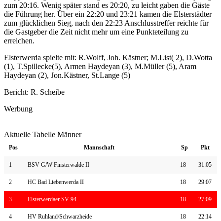
zum 20:16. Wenig später stand es 20:20, zu leicht gaben die Gäste
die Führung her. Über ein 22:20 und 23:21 kamen die Elsterstädter
zum glücklichen Sieg, nach den 22:23 Anschlusstreffer reichte für
die Gastgeber die Zeit nicht mehr um eine Punkteteilung zu
erreichen.
Elsterwerda spielte mit: R.Wolff, Joh. Kästner; M.List( 2), D.Wotta
(1), T.Spillecke(5), Armen Haydeyan (3), M.Müller (5), Aram
Haydeyan (2), Jon.Kästner, St.Lange (5)
Bericht: R. Scheibe
Werbung
Aktuelle Tabelle Männer
Pos
Mannschaft
Sp
Pkt
1
BSV G/W Finsterwalde II
18
31:05
2
HC Bad Liebenwerda II
18
29:07
3
Elsterwerdaer SV 94
18
27:09
4
HV Ruhland/Schwarzheide
18
22:14