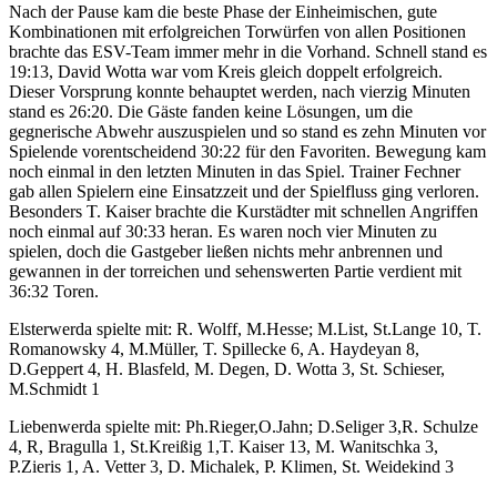
Nach der Pause kam die beste Phase der Einheimischen, gute
Kombinationen mit erfolgreichen Torwürfen von allen Positionen
brachte das ESV-Team immer mehr in die Vorhand. Schnell stand es
19:13, David Wotta war vom Kreis gleich doppelt erfolgreich.
Dieser Vorsprung konnte behauptet werden, nach vierzig Minuten
stand es 26:20. Die Gäste fanden keine Lösungen, um die
gegnerische Abwehr auszuspielen und so stand es zehn Minuten vor
Spielende vorentscheidend 30:22 für den Favoriten. Bewegung kam
noch einmal in den letzten Minuten in das Spiel. Trainer Fechner
gab allen Spielern eine Einsatzzeit und der Spielfluss ging verloren.
Besonders T. Kaiser brachte die Kurstädter mit schnellen Angriffen
noch einmal auf 30:33 heran. Es waren noch vier Minuten zu
spielen, doch die Gastgeber ließen nichts mehr anbrennen und
gewannen in der torreichen und sehenswerten Partie verdient mit
36:32 Toren.
Elsterwerda spielte mit: R. Wolff, M.Hesse; M.List, St.Lange 10, T.
Romanowsky 4, M.Müller, T. Spillecke 6, A. Haydeyan 8,
D.Geppert 4, H. Blasfeld, M. Degen, D. Wotta 3, St. Schieser,
M.Schmidt 1
Liebenwerda spielte mit: Ph.Rieger,O.Jahn; D.Seliger 3,R. Schulze
4, R, Bragulla 1, St.Kreißig 1,T. Kaiser 13, M. Wanitschka 3,
P.Zieris 1, A. Vetter 3, D. Michalek, P. Klimen, St. Weidekind 3