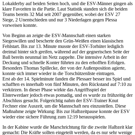
Lokalderby auf beiden Seiten hoch, und die ESV-Männer gingen als
klare Favoriten in die Partie. Laut Statistik standen sich die beiden
Teams bereits 32 Mal seit 2007 gegenüber, wobei der ESV 27
Siege, 2 Unentschieden und nur 3 Niederlagen gegen Plessa
vorweisen konnte.
Von Beginn an zeigte die ESV-Mannschaft einen starken
Siegeswillen und bescherte den Grün-Weißen einen klassischen
Fehlstart. Bis zur 13. Minute musste der ESV-Torhüter lediglich
dreimal hinter sich greifen, während auf der gegnerischen Seite der
Ball bereits neunmal im Netz zappelte. Die intensive Arbeit in der
Deckung und schnelle Konter führten zu den erhofften Erfolgen.
Besonders Thomas Spillecke, der von der Außenposition agierte,
konnte sich immer wieder in die Torschützenliste eintragen.
Erst ab der 14. Spielminute fanden die Plessaer besser ins Spiel und
schafften es innerhalb von fünf Minuten, den Rückstand auf 7:10 zu
verkürzen. In dieser Phase wirkte das Angriffsspiel der
Elsterwerdaer jedoch etwas pomadig, und es wurde zu frühzeitig der
Abschluss gesucht. Folgerichtig nahm der ESV-Trainer Knut
Fechner eine Auszeit, um die Mannschaft neu einzustellen. Diese
Maßnahme zeigte Wirkung: Bis zur Halbzeitpause konnte der ESV
wieder eine sichere Führung zum 12:19 herausspielen.
In der Kabine wurde die Marschrichtung für die zweite Halbzeit klar
gemacht: Die Kräfte sollten eingeteilt werden, da es nur sehr wenige