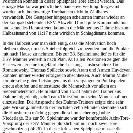
Positionen konnten in dieser Spielphase Tore erzielt werden. Das
einzige Manko war jedoch die Chancenverwertung: Insgesamt
wurden acht hochwertige Torchancen nicht in Zählbares
verwandelt. Die Gastgeber hingegen scheiterten immer wieder an
der kompakt stehenden ESV-Abwehr. Durch gute Kommunikation
und schnelles Heraustreten konnten die Männer aus Dahme bis zum
Halbzeitstand von 11:17 nicht wirklich in Schlagdistanz kommen.
In der Halbzeit war man sich einig, dass die Motivation hoch
bleiben müsse, um das Spiel erfolgreich zu beenden und die Punkte
mit nach Hause zu nehmen. Bis zur 38. Spielminute lief es für die
ESV-Männer weiterhin nach Plan. Auf allen Positionen zeigten die
Elsterwerdaer eine torgefährliche Leistung – insbesondere Tim
Romanowsky, Thomas Spillecke sowie Aram und Armen Haydeyan
konnten immer wieder erfolgreich abschließen. Auch Martin Müller
konnte seine guten Leistungen aus den vergangenen Punktspielen
erneut abrufen und unterstützte die Mannschaft vor allem am
Siebenmeterstrich. Beim Stand von 15:23 nahm der Trainer aus
Dahme folgerichtig sein Team-Time-Out, um seine Mannschaft neu
einzustellen. Die Ansprache des Dahme-Trainers zeigte eine sehr
gute Wirkung. Innerhalb der nächsten zehn Minuten stemmten sich
die Hausherren mächtig gegen die schon sicher geglaubte
Niederlage. Bis zur 50. Spielminute war der komfortable Acht-Tore-
Vorsprung der ESV-Männer plötzlich auf nur noch zwei Tore
geschmolzen (24:26). In dieser kritischen Spielphase musste die