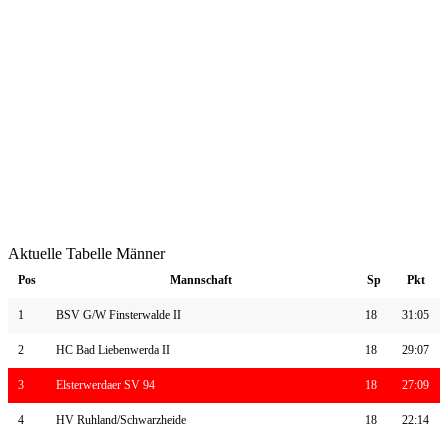
Aktuelle Tabelle Männer
Pos
Mannschaft
Sp
Pkt
1
BSV G/W Finsterwalde II
18
31:05
2
HC Bad Liebenwerda II
18
29:07
3
Elsterwerdaer SV 94
18
27:09
4
HV Ruhland/Schwarzheide
18
22:14