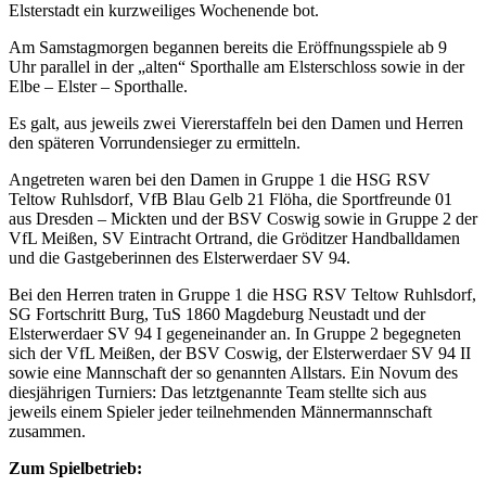
Elsterstadt ein kurzweiliges Wochenende bot.
Am Samstagmorgen begannen bereits die Eröffnungsspiele ab 9
Uhr parallel in der „alten“ Sporthalle am Elsterschloss sowie in der
Elbe – Elster – Sporthalle.
Es galt, aus jeweils zwei Viererstaffeln bei den Damen und Herren
den späteren Vorrundensieger zu ermitteln.
Angetreten waren bei den Damen in Gruppe 1 die HSG RSV
Teltow Ruhlsdorf, VfB Blau Gelb 21 Flöha, die Sportfreunde 01
aus Dresden – Mickten und der BSV Coswig sowie in Gruppe 2 der
VfL Meißen, SV Eintracht Ortrand, die Gröditzer Handballdamen
und die Gastgeberinnen des Elsterwerdaer SV 94.
Bei den Herren traten in Gruppe 1 die HSG RSV Teltow Ruhlsdorf,
SG Fortschritt Burg, TuS 1860 Magdeburg Neustadt und der
Elsterwerdaer SV 94 I gegeneinander an. In Gruppe 2 begegneten
sich der VfL Meißen, der BSV Coswig, der Elsterwerdaer SV 94 II
sowie eine Mannschaft der so genannten Allstars. Ein Novum des
diesjährigen Turniers: Das letztgenannte Team stellte sich aus
jeweils einem Spieler jeder teilnehmenden Männermannschaft
zusammen.
Zum Spielbetrieb: