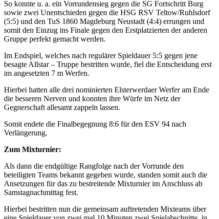
So konnte u. a. ein Vorrundensieg gegen die SG Fortschritt Burg
sowie zwei Unentschieden gegen die HSG RSV Teltow/Ruhlsdorf
(5:5) und den TuS 1860 Magdeburg Neustadt (4:4) errungen und
somit den Einzug ins Finale gegen den Erstplatzierten der anderen
Gruppe perfekt gemacht werden.
Im Endspiel, welches nach regulärer Spieldauer 5:5 gegen jene
besagte Allstar – Truppe bestritten wurde, fiel die Entscheidung erst
im angesetzten 7 m Werfen.
Hierbei hatten alle drei nominierten Elsterwerdaer Werfer am Ende
die besseren Nerven und konnten ihre Würfe im Netz der
Gegnerschaft allesamt zappeln lassen.
Somit endete die Finalbegegnung 8:6 für den ESV 94 nach
Verlängerung.
Zum Mixturnier:
Als dann die endgültige Rangfolge nach der Vorrunde den
beteiligten Teams bekannt gegeben wurde, standen somit auch die
Ansetzungen für das zu bestreitende Mixturnier im Anschluss ab
Samstagnachmittag fest.
Hierbei bestritten nun die gemeinsam auftretenden Mixteams über
eine Spieldauer von zwei mal 10 Minuten zwei Spielabschnitte, in