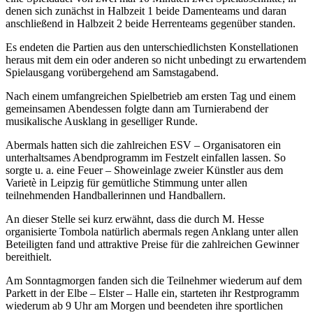
denen sich zunächst in Halbzeit 1 beide Damenteams und daran
anschließend in Halbzeit 2 beide Herrenteams gegenüber standen.
Es endeten die Partien aus den unterschiedlichsten Konstellationen
heraus mit dem ein oder anderen so nicht unbedingt zu erwartendem
Spielausgang vorübergehend am Samstagabend.
Nach einem umfangreichen Spielbetrieb am ersten Tag und einem
gemeinsamen Abendessen folgte dann am Turnierabend der
musikalische Ausklang in geselliger Runde.
Abermals hatten sich die zahlreichen ESV – Organisatoren ein
unterhaltsames Abendprogramm im Festzelt einfallen lassen. So
sorgte u. a. eine Feuer – Showeinlage zweier Künstler aus dem
Varietè in Leipzig für gemütliche Stimmung unter allen
teilnehmenden Handballerinnen und Handballern.
An dieser Stelle sei kurz erwähnt, dass die durch M. Hesse
organisierte Tombola natürlich abermals regen Anklang unter allen
Beteiligten fand und attraktive Preise für die zahlreichen Gewinner
bereithielt.
Am Sonntagmorgen fanden sich die Teilnehmer wiederum auf dem
Parkett in der Elbe – Elster – Halle ein, starteten ihr Restprogramm
wiederum ab 9 Uhr am Morgen und beendeten ihre sportlichen