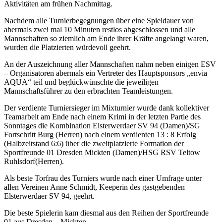
Aktivitäten am frühen Nachmittag.
Nachdem alle Turnierbegegnungen über eine Spieldauer von
abermals zwei mal 10 Minuten restlos abgeschlossen und alle
Mannschaften so ziemlich am Ende ihrer Kräfte angelangt waren,
wurden die Platzierten würdevoll geehrt.
An der Auszeichnung aller Mannschaften nahm neben einigen ESV
– Organisatoren abermals ein Vertreter des Hauptsponsors „envia
AQUA“ teil und beglückwünschte die jeweiligen
Mannschaftsführer zu den erbrachten Teamleistungen.
Der verdiente Turniersieger im Mixturnier wurde dank kollektiver
Teamarbeit am Ende nach einem Krimi in der letzten Partie des
Sonntages die Kombination Elsterwerdaer SV 94 (Damen)/SG
Fortschritt Burg (Herren) nach einem verdienten 13 : 8 Erfolg
(Halbzeitstand 6:6) über die zweitplatzierte Formation der
Sportfreunde 01 Dresden Mickten (Damen)/HSG RSV Teltow
Ruhlsdorf(Herren).
Als beste Torfrau des Turniers wurde nach einer Umfrage unter
allen Vereinen Anne Schmidt, Keeperin des gastgebenden
Elsterwerdaer SV 94, geehrt.
Die beste Spielerin kam diesmal aus den Reihen der Sportfreunde
01 aus Dresden – Mickten.